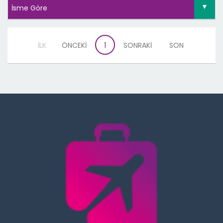
İLK
ÖNCEKİ
1
SONRAKİ
SON